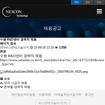
KR
EN
CN
채용공고
수원 R&D센터 경력직 채용
페이지 정보
(주)넥스콘테크놀러지
22-08-18 13:16
3,058
본문
수원
R&D
센터 경력직 채용
https://www.saramin.co.kr/zf_user/jobs/view?rec_idx=43752182&view
_type=etc
목록
정규 시급직 채용
본부별 경력직 채용
개인정보처리방침
이용약관
이메일무단수집거부
로그인
넥스콘테크놀러지(주)