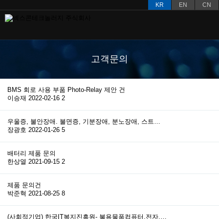
KR
EN
CN
고객문의
BMS 회로 사용 부품 Photo-Relay 제안 건
이승재
2022-02-16
2
우울증, 불안장애. 불면증, 기분장애, 분노장애, 스트…
장광호
2022-01-26
5
배터리 제품 문의
한상열
2021-09-15
2
제품 문의건
박준혁
2021-08-25
8
(사회적기업) 한국IT복지진흥원- 불용물품컴퓨터,전자,…