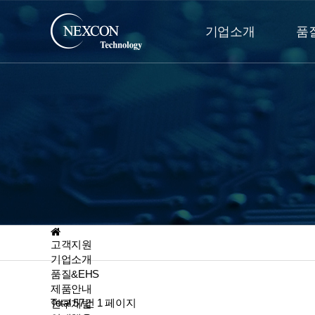
기업소개
품
고객지원
기업소개
품질&EHS
제품안내
Total 57건
1 페이지
연구개발