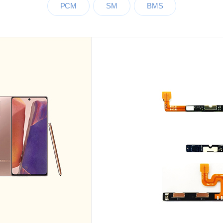
PCM
SM
BMS